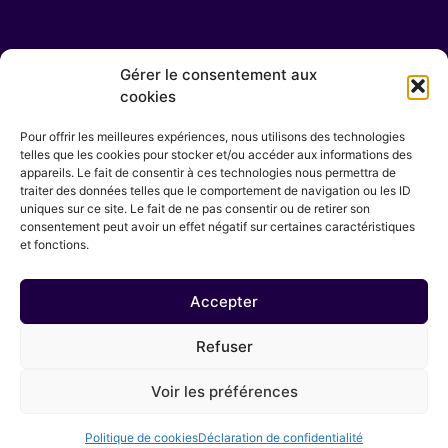
Nous contacter
Gérer le consentement aux
cookies
Horaires d’ouvertures
Lundi au Dimanche 8h - 20h
Pour offrir les meilleures expériences, nous utilisons des technologies
telles que les cookies pour stocker et/ou accéder aux informations des
English spoken
appareils. Le fait de consentir à ces technologies nous permettra de
Hablamos español
traiter des données telles que le comportement de navigation ou les ID
uniques sur ce site. Le fait de ne pas consentir ou de retirer son
contact@centre-sowa-rigpa.fr
consentement peut avoir un effet négatif sur certaines caractéristiques
et fonctions.
Sophie DUMAZEAU
07 62 92 20 94
Accepter
23 avenue Pasteur
64200 Biarritz
Refuser
Voir les préférences
Site Internet réalisé par l’agence marketing
Digital 64
.
Politique de cookies
Déclaration de confidentialité