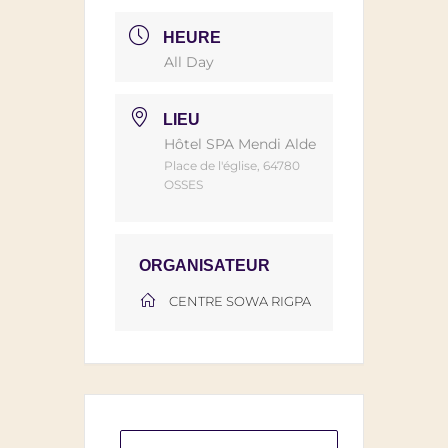
HEURE
All Day
LIEU
Hôtel SPA Mendi Alde
Place de l'église, 64780
OSSES
ORGANISATEUR
CENTRE SOWA RIGPA