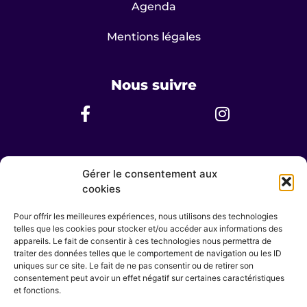
Agenda
Mentions légales
Nous suivre
Nous contacter
Gérer le consentement aux
cookies
Horaires d’ouvertures
Lundi au Dimanche 8h - 20h
Pour offrir les meilleures expériences, nous utilisons des technologies
telles que les cookies pour stocker et/ou accéder aux informations des
English spoken
appareils. Le fait de consentir à ces technologies nous permettra de
Hablamos español
traiter des données telles que le comportement de navigation ou les ID
uniques sur ce site. Le fait de ne pas consentir ou de retirer son
contact@centre-sowa-rigpa.fr
consentement peut avoir un effet négatif sur certaines caractéristiques
et fonctions.
Sophie DUMAZEAU