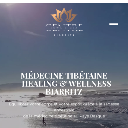
MÉDECINE TIBÉTAINE
HEALING & WELLNESS
BIARRITZ
Équilibrez votre corps et votre esprit grâce à la sagesse
ancestrale
de la médecine tibétaine au Pays Basque