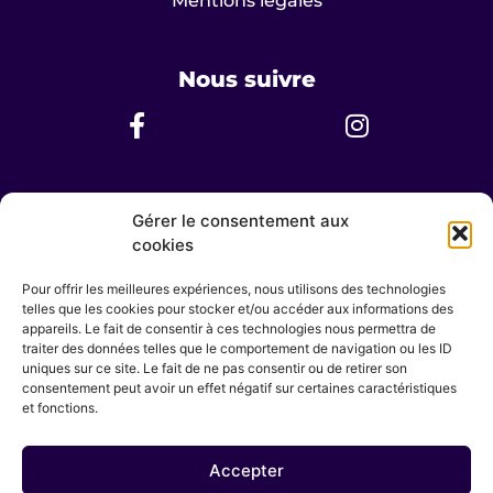
Mentions légales
Nous suivre
Nous contacter
Gérer le consentement aux
cookies
Horaires d’ouvertures
Lundi au Dimanche 8h - 20h
Pour offrir les meilleures expériences, nous utilisons des technologies
telles que les cookies pour stocker et/ou accéder aux informations des
English spoken
appareils. Le fait de consentir à ces technologies nous permettra de
Hablamos español
traiter des données telles que le comportement de navigation ou les ID
uniques sur ce site. Le fait de ne pas consentir ou de retirer son
contact@centre-sowa-rigpa.fr
consentement peut avoir un effet négatif sur certaines caractéristiques
et fonctions.
Sophie DUMAZEAU
07 62 92 20 94
Accepter
23 avenue Pasteur