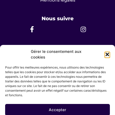
Mentions légales
Nous suivre
Nous contacter
Gérer le consentement aux
cookies
Horaires d’ouvertures
Lundi au Dimanche 8h - 20h
Pour offrir les meilleures expériences, nous utilisons des technologies
telles que les cookies pour stocker et/ou accéder aux informations des
English spoken
appareils. Le fait de consentir à ces technologies nous permettra de
Hablamos español
traiter des données telles que le comportement de navigation ou les ID
uniques sur ce site. Le fait de ne pas consentir ou de retirer son
contact@centre-sowa-rigpa.fr
consentement peut avoir un effet négatif sur certaines caractéristiques
et fonctions.
Sophie DUMAZEAU
07 62 92 20 94
Accepter
23 avenue Pasteur