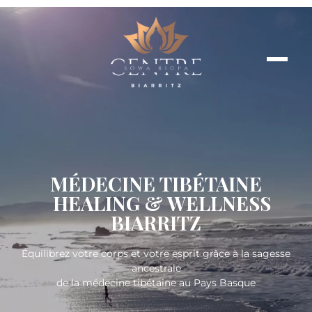
MÉDECINE TIBÉTAINE
HEALING & WELLNESS
BIARRITZ
Équilibrez votre corps et votre esprit grâce à la sagesse
ancestrale
de la médecine tibétaine au Pays Basque