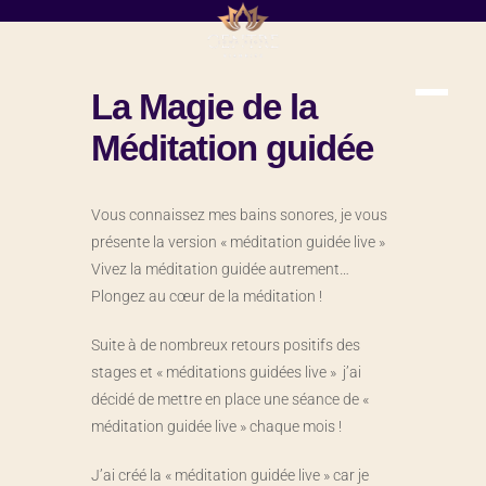
La Magie de la
Méditation guidée
Vous connaissez mes bains sonores, je vous
présente la version « méditation guidée live »
Vivez la méditation guidée autrement…
Plongez au cœur de la méditation !
Suite à de nombreux retours positifs des
stages et « méditations guidées live » j’ai
décidé de mettre en place une séance de «
méditation guidée live » chaque mois !
J’ai créé la « méditation guidée live » car je